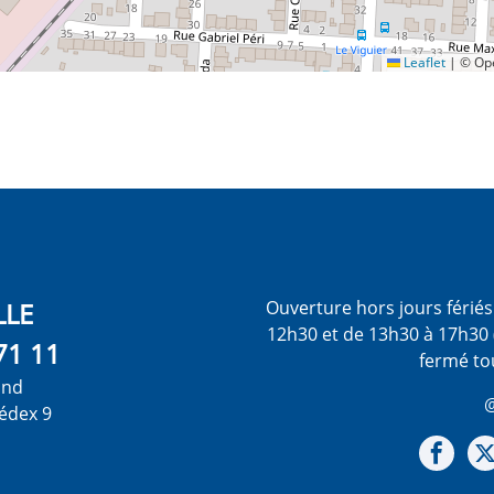
Leaflet
|
© Ope
LLE
Ouverture hors jours férié
12h30 et de 13h30 à 17h30 
71 11
fermé to
ond
@
édex 9
Not