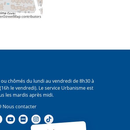
nStreetMap contributors
s ou chômés du lundi au vendredi de 8h30 à
(16h le vendredi). Le service Urbanisme est
us les mardis après midi.
 Nous contacter
re Facebook
Notre X - (twitter)
Notre chaine Youtube
Notre Gallerie sur Flickr
Notre Instagram
Notre Tiktok