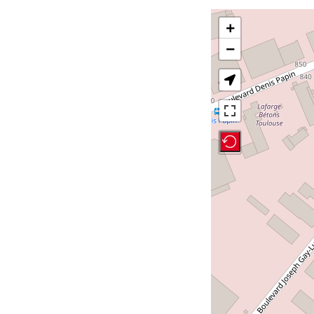
+
−
Recenter Map