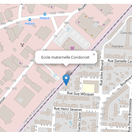
×
Ecole maternelle Condorcet