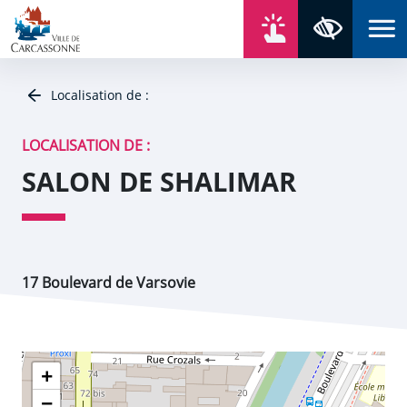
Aller au contenu
Aller au menu
Aller au plan du site
Aller à la recherche
En un click
Panneau de gestion des cookies
Paramètres 
Localisation de :
LOCALISATION DE :
SALON DE SHALIMAR
17 Boulevard de Varsovie
+
−