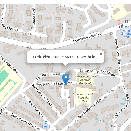
×
Ecole élémentaire Marcelin Berthelot