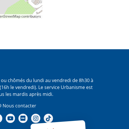
nStreetMap contributors
s ou chômés du lundi au vendredi de 8h30 à
(16h le vendredi). Le service Urbanisme est
us les mardis après midi.
 Nous contacter
re Facebook
Notre X - (twitter)
Notre chaine Youtube
Notre Gallerie sur Flickr
Notre Instagram
Notre Tiktok