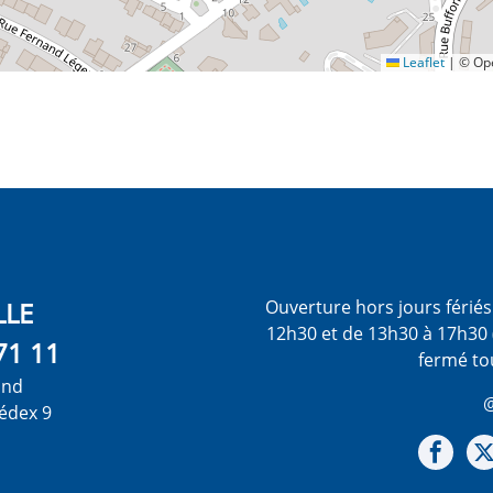
Leaflet
|
© Ope
LLE
Ouverture hors jours férié
12h30 et de 13h30 à 17h30 
71 11
fermé to
ond
@
édex 9
Not