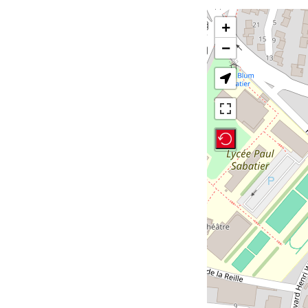
+
−
Recenter Map