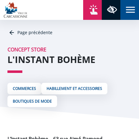
Aller au contenu
Aller au menu
Aller au plan du site
Aller à la recherche
En un click
Panneau de gestion des cookies
Paramètres 
Page précédente
CONCEPT STORE
L'INSTANT BOHÈME
COMMERCES
HABILLEMENT ET ACCESSOIRES
BOUTIQUES DE MODE
L’Instant Bohème – 63 rue Aimé-Ramond