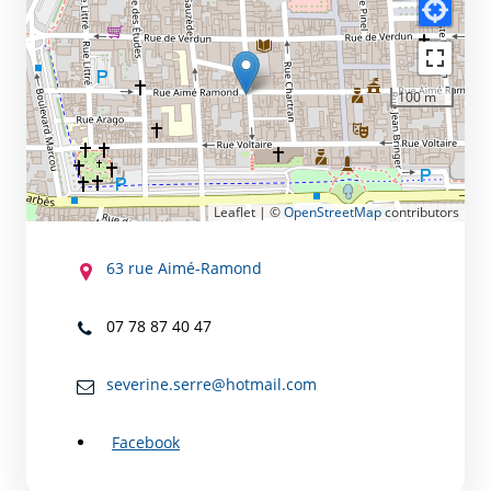
100 m
Leaflet | ©
OpenStreetMap
contributors
CONTACT
63 rue Aimé-Ramond
07 78 87 40 47
severine.serre@hotmail.com
Facebook