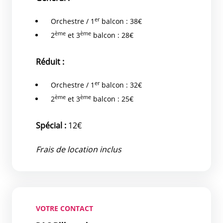
er
Orchestre / 1
balcon : 38€
ème
ème
2
et 3
balcon : 28€
Réduit :
er
Orchestre / 1
balcon : 32€
ème
ème
2
et 3
balcon : 25€
Spécial :
12€
Frais de location inclus
VOTRE CONTACT