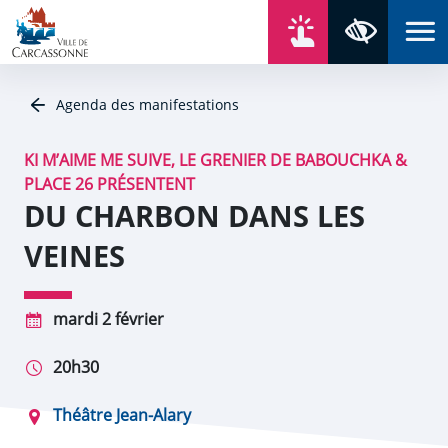
Aller au contenu
Aller au menu
Aller au plan du site
Aller à la recherche
En un click
Panneau de gestion des cookies
Paramètres 
Agenda des manifestations
KI M’AIME ME SUIVE, LE GRENIER DE BABOUCHKA &
PLACE 26 PRÉSENTENT
DU CHARBON DANS LES
VEINES
mardi 2 février
20h30
Théâtre Jean-Alary