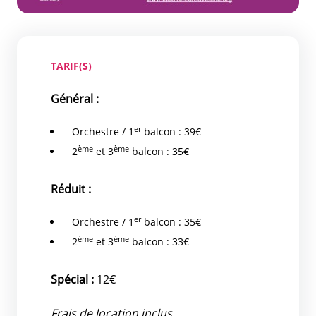
TARIF(S)
Général :
er
Orchestre / 1
balcon : 39€
ème
ème
2
et 3
balcon : 35€
Réduit :
er
Orchestre / 1
balcon : 35€
ème
ème
2
et 3
balcon : 33€
Spécial :
12€
Frais de location inclus