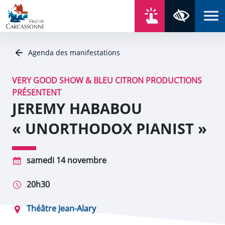
Aller au contenu
Aller au menu
Aller au plan du site
Aller à la recherche
En un click
Panneau de gestion des cookies
Paramètres 
Agenda des manifestations
VERY GOOD SHOW & BLEU CITRON PRODUCTIONS
PRÉSENTENT
JEREMY HABABOU
« UNORTHODOX PIANIST »
samedi 14 novembre
20h30
Théâtre Jean-Alary