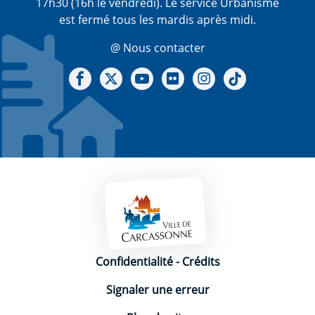
17h30 (16h le vendredi). Le service Urbanisme
est fermé tous les mardis après midi.
@ Nous contacter
Notre Facebook
Notre X - (twitter)
Notre chaine Youtube
Notre Gallerie sur Flickr
Notre Instagram
Notre Tiktok
Mentions légales
Confidentialité
-
Crédits
Signaler une erreur