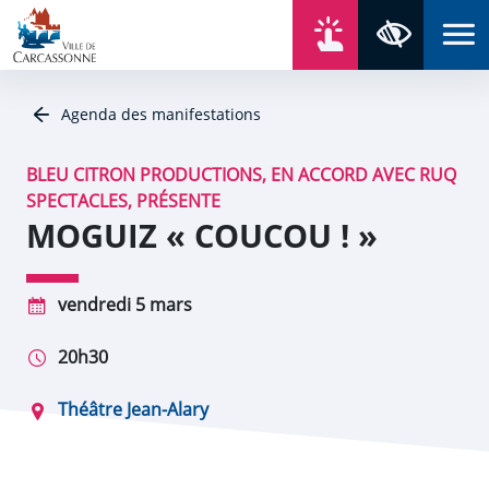
Aller au contenu
Aller au menu
Aller au plan du site
Aller à la recherche
En un click
Panneau de gestion des cookies
Paramètres 
Agenda des manifestations
BLEU CITRON PRODUCTIONS, EN ACCORD AVEC RUQ
SPECTACLES, PRÉSENTE
MOGUIZ « COUCOU ! »
vendredi 5 mars
20h30
Théâtre Jean-Alary