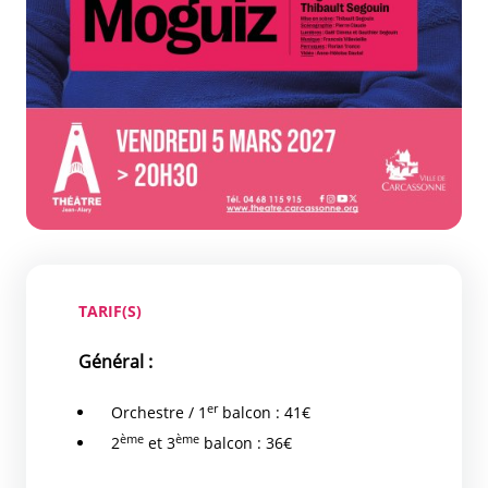
TARIF(S)
Général :
er
Orchestre / 1
balcon : 41€
ème
ème
2
et 3
balcon : 36€