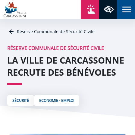
Aller au contenu
Aller au menu
Aller au plan du site
Aller à la recherche
En un click
Panneau de gestion des cookies
Paramètres 
Réserve Communale de Sécurité Civile
RÉSERVE COMMUNALE DE SÉCURITÉ CIVILE
LA VILLE DE CARCASSONNE
RECRUTE DES BÉNÉVOLES
SÉCURITÉ
ECONOMIE - EMPLOI