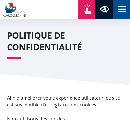
Aller au contenu
Aller au menu
Aller au plan du site
Aller à la recherche
En un click
Panneau de gestion des cookies
Paramètres 
POLITIQUE DE
CONFIDENTIALITÉ
Afin d'améliorer votre expérience utilisateur, ce site
est susceptible d'enregistrer des cookies.
Nous utilisons des cookies :