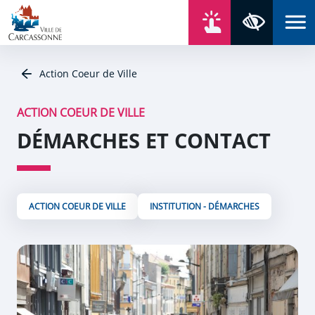
Aller au contenu
Aller au menu
Aller au plan du site
Aller à la recherche
En un click
Panneau de gestion des cookies
Paramètres 
Action Coeur de Ville
ACTION COEUR DE VILLE
DÉMARCHES ET CONTACT
ACTION COEUR DE VILLE
INSTITUTION - DÉMARCHES
Zoom de l'image