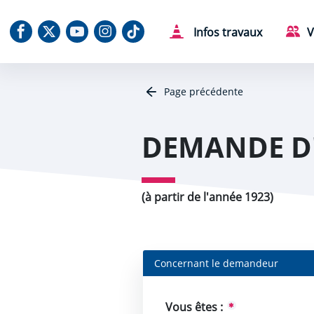
Aller au contenu
Aller au menu
Aller au plan du site
Aller à la recherche
Panneau de gestion des cookies
Notre Facebook
Notre X (Twitter)
Notre chaine Youtube
Notre Instagram
Notre Tiktok
Infos travaux
V
Page précédente
DEMANDE D'
(à partir de l'année 1923)
Concernant le demandeur
Vous êtes :