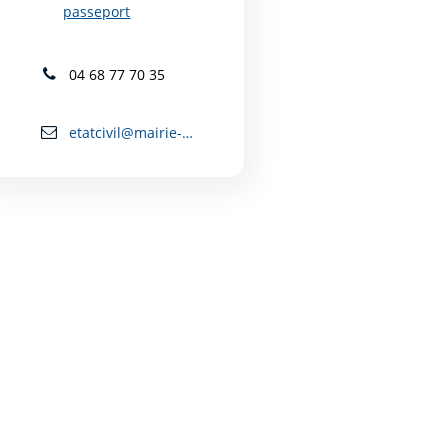
passeport
04 68 77 70 35
etatcivil@mairie-carcassonne.fr