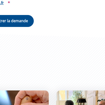
.fr
de d&#039;un acte de mariage
Les Permanences du Maire :