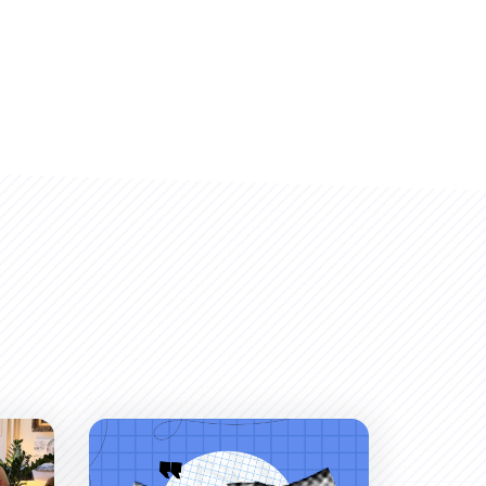
 un succès !
Permanences du Maire