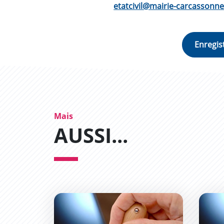
etatcivil@mairie-carcassonne
Mais
AUSSI...
Demande d&#039;un acte de naissance
Deman