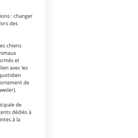
ions : changer
lors des
les chiens
animaux
formés et
lien avec les
 quotidien
portement de
weiler).
icipale de
ents dédiés à
intes à la