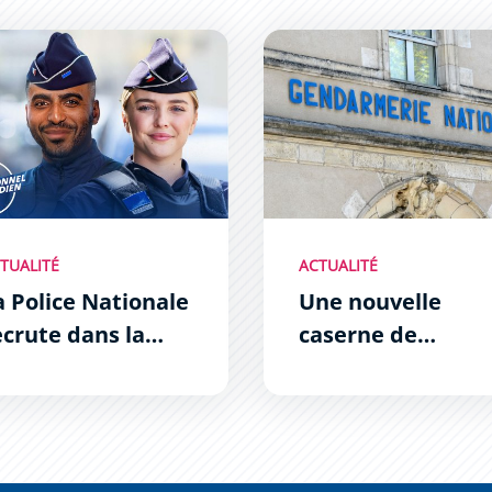
ice Nationale recrute dans la Zone Sud
Une nouvelle caserne de ge
TUALITÉ
ACTUALITÉ
a Police Nationale
Une nouvelle
ecrute dans la
caserne de
one Sud
gendarmerie aux
Hauts de Grazaill