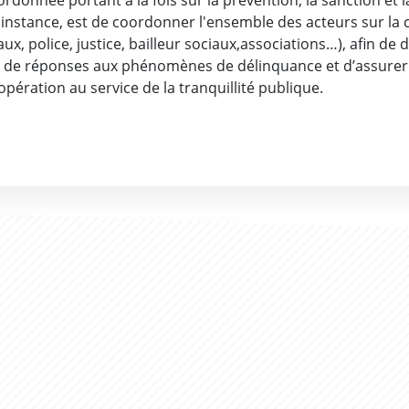
oordonnée portant à la fois sur la prévention, la sanction et 
e instance, est de coordonner l'ensemble des acteurs sur la
aux, police, justice, bailleur sociaux,associations…), afin de 
s de réponses aux phénomènes de délinquance et d’assurer
opération au service de la tranquillité publique.