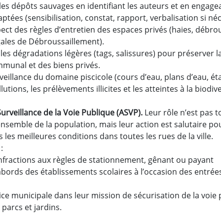
 les dépôts sauvages en identifiant les auteurs et en engage
tées (sensibilisation, constat, rapport, verbalisation si néc
spect des règles d’entretien des espaces privés (haies, débrou
gales de Débroussaillement).
r les dégradations légères (tags, salissures) pour préserver l
munal et des biens privés.
rveillance du domaine piscicole (cours d’eau, plans d’eau, ét
lutions, les prélèvements illicites et les atteintes à la biodiv
urveillance de la Voie Publique (ASVP).
Leur rôle n’est pas 
ensemble de la population, mais leur action est salutaire p
s les meilleures conditions dans toutes les rues de la ville.
:
infractions aux règles de stationnement, gênant ou payant
 abords des établissements scolaires à l’occasion des entrées
olice municipale dans leur mission de sécurisation de la voie
parcs et jardins.