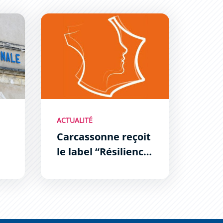
ndarmerie aux Hauts de Grazailles
Carcassonne reçoit le label “Résilience France Col
ACTUALITÉ
Carcassonne reçoit
le label “Résilience
France
es
Collectivités”