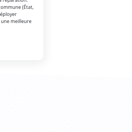
la réparation.
 commune (État,
déployer
 une meilleure