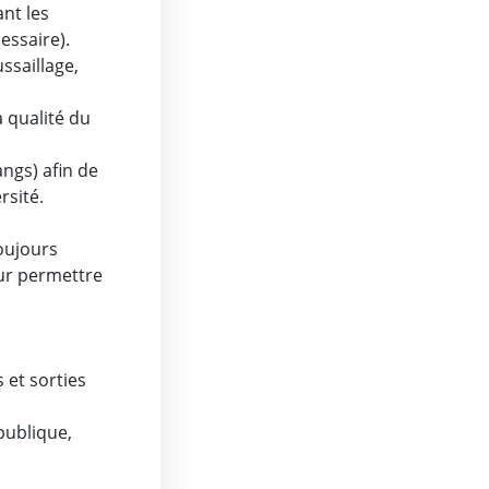
ant les
essaire).
ssaillage,
a qualité du
angs) afin de
ersité.
toujours
our permettre
 et sorties
 publique,