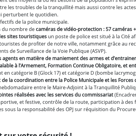
nt des moyens là où les besoins de la population s'exprime
tre les troubles de la tranquillité mais aussi contre les acte
i perturbent le quotidien.
fectifs de la police municipale.
n du nombre de
caméras de vidéo-protection : 57 caméras +
des sites touristiques
un poste de police est situé à la Cité af
touristes de profiter de notre ville, notamment grâce au r
nts de Surveillance de la Voie Publique (ASVP).
s agents en matière de maniement des armes et d’entrain
alable à l’Armement, Formation Continue Obligatoire, et en
t en catégorie B (Glock 17) et catégorie D (bombe lacrymo
de la coordination entre la Police Municipale et les Forces 
ebdomadaire entre le Maire-Adjoint à la Tranquillité Publiq
ointes réalisées avec les services du commissariat
(Encadre
ortive, et festive, contrôle de la route, participation à des 
es sous la responsabilité des OPJ sur réquisition du Procure
nt sur votre sécurité !