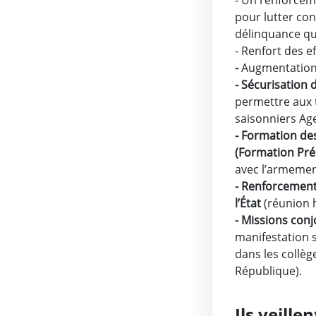
- Un renforceme
pour lutter con
délinquance qu
- Renfort des ef
-
Augmentatio
- Sécurisation 
permettre aux 
saisonniers Age
- Formation de
(Formation Pré
avec l’armemen
- Renforcement 
l’État
(réunion h
- Missions conj
manifestation sp
dans les collèg
République).
Ils veille