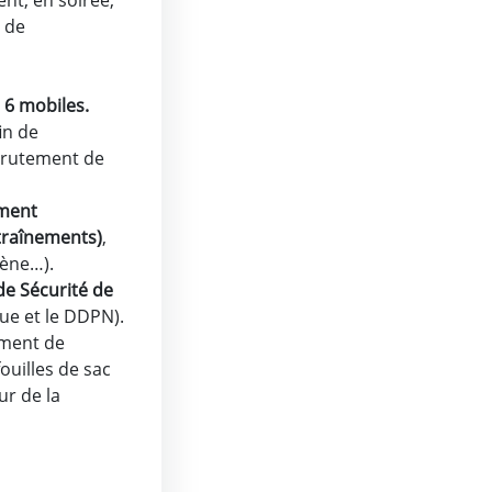
nt, en soirée,
s de
 6 mobiles.
in de
ecrutement de
ement
traînements)
,
gène…).
de Sécurité de
ue et le DDPN).
ment de
fouilles de sac
ur de la