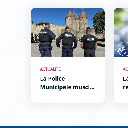
La Police Municipale muscle son jeu !
La Pol
ACTUALITÉ
AC
La Police
L
Municipale muscle
r
son jeu !
Z