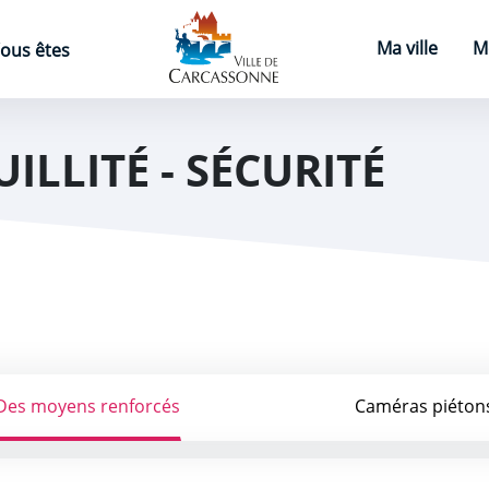
Page d'accueil
Ma ville
M
ous êtes
ILLITÉ - SÉCURITÉ
Des moyens renforcés
Caméras piéton