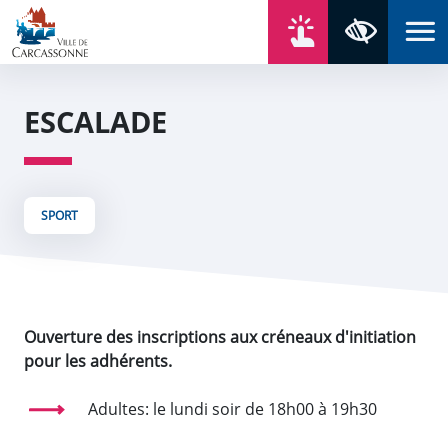
Aller au contenu
Aller au menu
Aller au plan du site
Aller à la recherche
En un click
Panneau de gestion des cookies
Paramètres 
ESCALADE
SPORT
Ouverture des inscriptions aux créneaux d'initiation
pour les adhérents.
Adultes: le lundi soir de 18h00 à 19h30