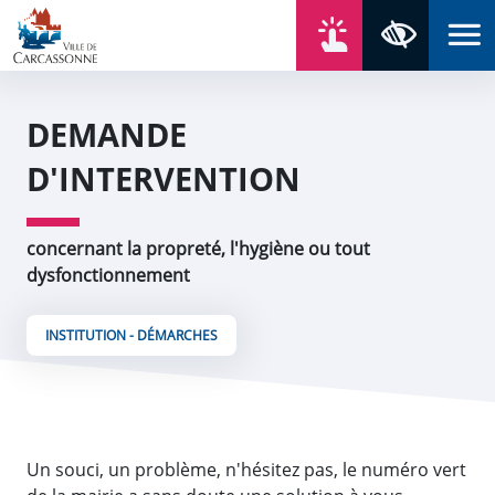
Aller au contenu
Aller au menu
Aller au plan du site
Aller à la recherche
En un click
Panneau de gestion des cookies
Paramètres 
DEMANDE
D'INTERVENTION
concernant la propreté, l'hygiène ou tout
dysfonctionnement
INSTITUTION - DÉMARCHES
Un souci, un problème, n'hésitez pas, le numéro vert