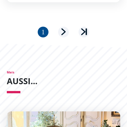
Pagination
Page courante
Page suivante
Dernière page
Mais
AUSSI...
Les Permanences du Maire : un succès !