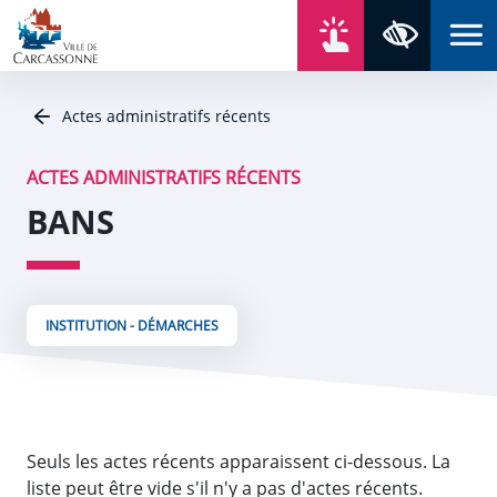
Aller au contenu
Aller au menu
Aller au plan du site
Aller à la recherche
En un click
Panneau de gestion des cookies
Paramètres 
Actes administratifs récents
ACTES ADMINISTRATIFS RÉCENTS
BANS
INSTITUTION - DÉMARCHES
Seuls les actes récents apparaissent ci-dessous. La
liste peut être vide s'il n'y a pas d'actes récents.