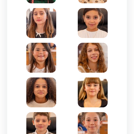
Zoom de l'image Li Ly May CASTEL FIELD-CM1-Le
Zoom de l'image Lina Z
Zoom de l'image Louise MAI CARRIERE-CE2-Saint
Zoom de l'image Lucie 
Zoom de l'image Lucie TCHAKHALIAN-CM1-Les 
Zoom de l'image Lucile
Zoom de l'image Luka ANTON-CM1-Immaculée
Zoom de l'image Marine