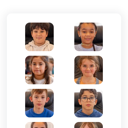
Zoom de l'image Aïdam MIQUEL-CM1-Jean Gion
Zoom de l'image Alicia
Zoom de l'image Amélia KADDOURI-CE2-La Grav
Zoom de l'image Anna 
Zoom de l'image Antoine CIAMPI-CE2-Isly
Zoom de l'image Aylan A
Zoom de l'image Capucine MOTTE NAMMISAY-CM2
Zoom de l'image Charlo