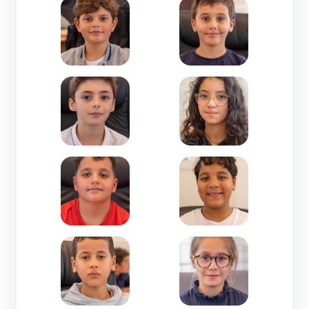
Zoom de l'image Gaspard AMIGUES-CM1-Miquèl
Zoom de l'image Grégo
Zoom de l'image Hadrien MAURY PALAU-CM1-Je
Zoom de l'image Hiba L
Zoom de l'image Huseyin Ege YILMAZ-CM2-Jean
Zoom de l'image Ilyes 
Zoom de l'image Imran EL OMARI-CM1-M. Berthe
Zoom de l'image Jade CO