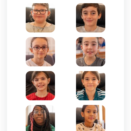
Zoom de l'image Jeane RICHARD-CM2-Fabre d'Eg
Zoom de l'image Kostia 
Zoom de l'image Lalie ERVIC-CE2-Pierre Paul Riq
Zoom de l'image Laly JA
Zoom de l'image Léna ARRIBAS-CE2-Trencavel
Zoom de l'image Léonie 
Zoom de l'image Leslie DIKILA TSHANGO-CM1-Fa
Zoom de l'image Lexie 