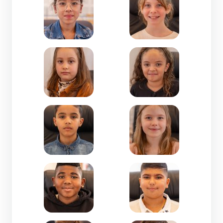
Zoom de l'image Clémence GAUBERT-CE2-Giscl
Zoom de l'image Djenah
Zoom de l'image El Bachir BENTEGGAR-CE2-Les 
Zoom de l'image Eva BE
Zoom de l'image Fayel SAÏDI-CM2-Jules Ferry
Zoom de l'image Galust