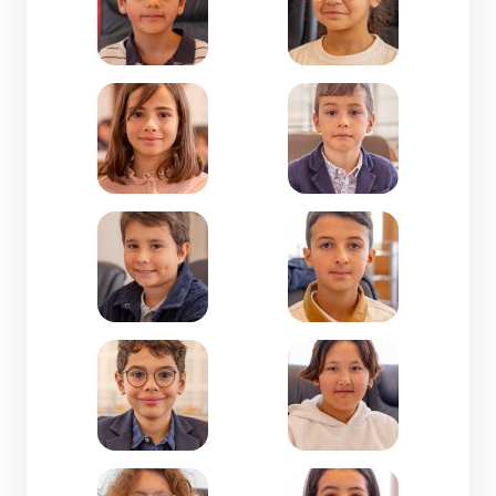
Zoom de l'image Suzon SOUËF MARTINS-CM1-Ca
Zoom de l'image Théodo
Zoom de l'image Victor FERRIE-CM1-Gisclard C
Zoom de l'image Wassi
Zoom de l'image Zackary LAREDJ-CM1-Jeanne d'
Zoom de l'image Zahra 
Zoom de l'image Zelda FOUCRAS-CM2-Immacul
Zoom de l'image Zeynab