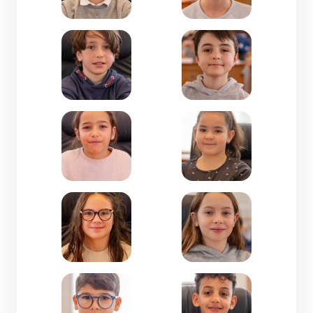
Zoom de l'image Mathis HILLE-CM1-Isly
Zoom de l'image Mathis
Zoom de l'image Mellina DRIASSA-CE2-Miquèl D
Zoom de l'image Melya 
Zoom de l'image Mérone BEVITORI-CM1-Trencav
Zoom de l'image Mila GH
Zoom de l'image Naël BOUTALEB-CE2-Jean Beau
Zoom de l'image Naïm 