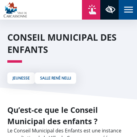
Aller au contenu
Aller au menu
Aller au plan du site
Aller à la recherche
En un click
Panneau de gestion des cookies
Paramètres 
CONSEIL MUNICIPAL DES
ENFANTS
JEUNESSE
SALLE RENÉ NELLI
Qu’est-ce que le Conseil
Municipal des enfants ?
Le Conseil Municipal des Enfants est une instance