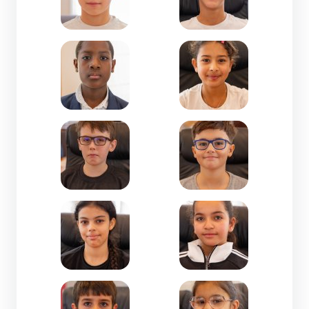
Zoom de l'image Nasime ALI HOUMADI-CM2-Jean
Zoom de l'image Nayssa
Zoom de l'image Noah BERTRAND NANU-CM2-M.
Zoom de l'image Rapha
Zoom de l'image Ryhem MATHLOUTHI-CM2-La G
Zoom de l'image Samra 
Zoom de l'image Samuel COTOVIO-CM1-Jules Fe
Zoom de l'image Sofya K