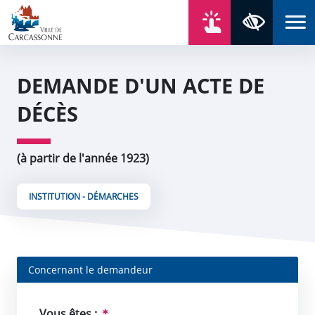
Aller au contenu
Aller au menu
Aller au plan du site
Aller à la recherche
En un click
Panneau de gestion des cookies
Paramètres 
DEMANDE D'UN ACTE DE
DÉCÈS
(à partir de l'année 1923)
INSTITUTION - DÉMARCHES
Concernant le demandeur
Vous êtes :