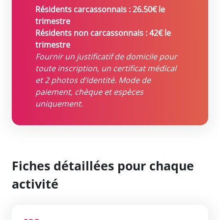
Résidents carcassonnais : 26.50€ le
trimestre
Résidents non carcassonnais : 42€ le
trimestre
Fournir un justificatif de domicile pour
toute inscription, un certificat médical
et 2 photos d’identité
.
Mode de
paiement, chèque et espèces
uniquement.
Fiches détaillées pour chaque
activité