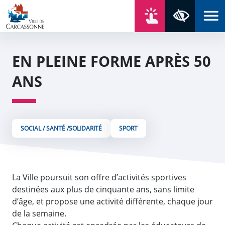
Aller au contenu
Aller au menu
Aller au plan du site
Aller à la recherche
En un click
Panneau de gestion des cookies
Paramètres 
EN PLEINE FORME APRÈS 50
ANS
SOCIAL / SANTÉ /SOLIDARITÉ
SPORT
La Ville poursuit son offre d’activités sportives
destinées aux plus de cinquante ans, sans limite
d’âge, et propose une activité différente, chaque jour
de la semaine.