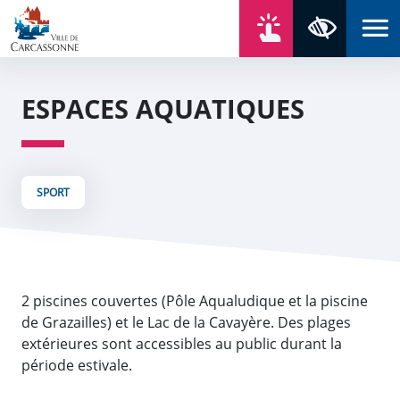
Aller au contenu
Aller au menu
Aller au plan du site
Aller à la recherche
En un click
Panneau de gestion des cookies
Paramètres 
ESPACES AQUATIQUES
SPORT
2 piscines couvertes (Pôle Aqualudique et la piscine
de Grazailles) et le Lac de la Cavayère. Des plages
extérieures sont accessibles au public durant la
période estivale.