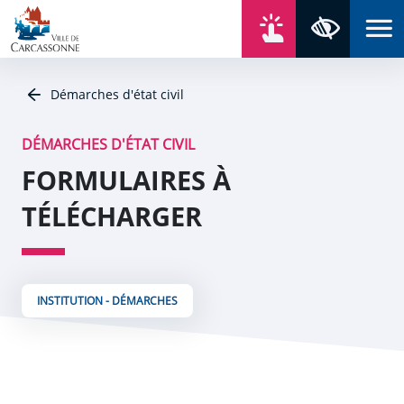
Aller au contenu
Aller au menu
Aller au plan du site
Aller à la recherche
En un click
Panneau de gestion des cookies
Paramètres 
Démarches d'état civil
DÉMARCHES D'ÉTAT CIVIL
FORMULAIRES À
TÉLÉCHARGER
INSTITUTION - DÉMARCHES