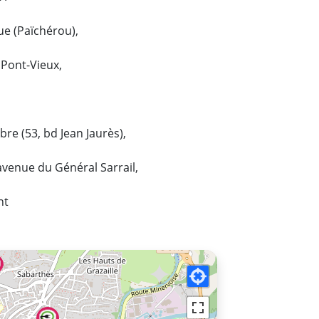
ue (Païchérou),
 Pont-Vieux,
bre (53, bd Jean Jaurès),
 avenue du Général Sarrail,
nt