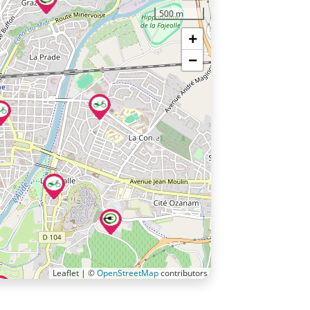
500 m
+
−
Leaflet | ©
OpenStreetMap
contributors