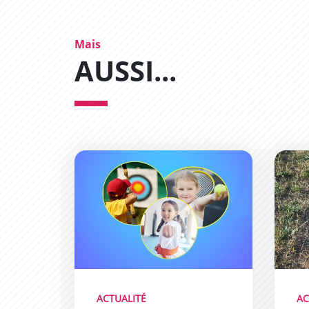
Mais
AUSSI...
Des stages multi-sports pour vos enfants !
Préser
ACTUALITÉ
AC