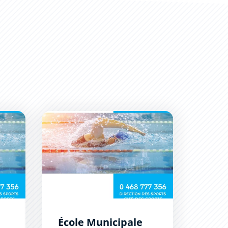
en vigueur à Carcassonne
École Municipale de Natation
École Municipale