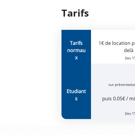
Tarifs
Tarifs
1€ de location 
normau
delà
x
(les 
sur présentation
Etudiant
s
puis 0.05€ / m
(les 