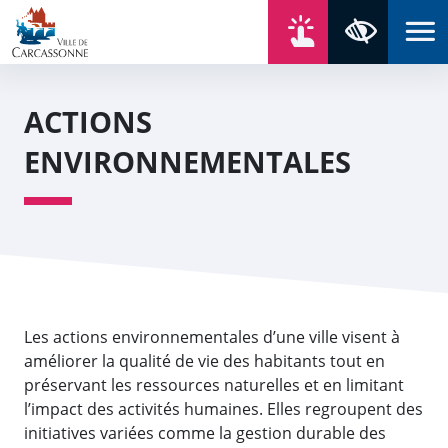
Aller au contenu
Aller au menu
Aller au plan du site
Aller à la recherche
En un click
Panneau de gestion des cookies
Paramètres 
ACTIONS
ENVIRONNEMENTALES
Les actions environnementales d’une ville visent à
améliorer la qualité de vie des habitants tout en
préservant les ressources naturelles et en limitant
l’impact des activités humaines. Elles regroupent des
initiatives variées comme la gestion durable des