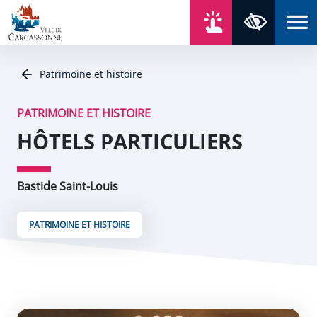
Aller au contenu
Aller au menu
Aller au plan du site
Aller à la recherche
En un click
Panneau de gestion des cookies
Paramètres 
Patrimoine et histoire
PATRIMOINE ET HISTOIRE
HÔTELS PARTICULIERS
Bastide Saint-Louis
PATRIMOINE ET HISTOIRE
L’originalité de l’Hôtel de Rolland