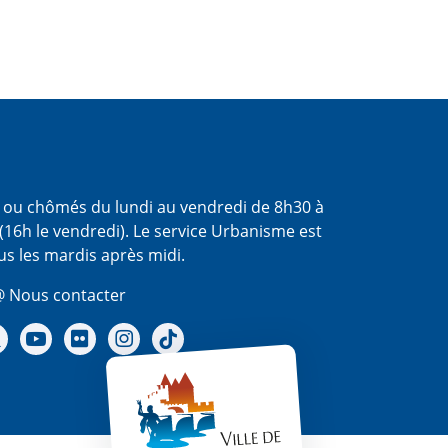
s ou chômés du lundi au vendredi de 8h30 à
(16h le vendredi). Le service Urbanisme est
us les mardis après midi.
 Nous contacter
re Facebook
Notre X - (twitter)
Notre chaine Youtube
Notre Gallerie sur Flickr
Notre Instagram
Notre Tiktok