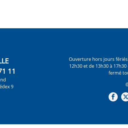
LLE
Ouverture hors jours férié
12h30 et de 13h30 à 17h30 
71 11
fermé to
ond
@
édex 9
Not