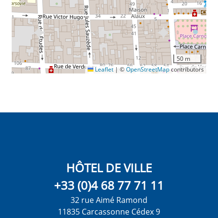
50 m
Leaflet
|
©
OpenStreetMap
contributors
HÔTEL DE VILLE
+33 (0)4 68 77 71 11
32 rue Aimé Ramond
11835 Carcassonne Cédex 9