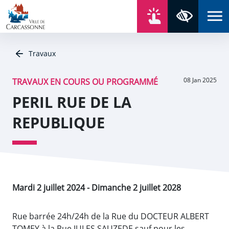
Aller au contenu
Aller au menu
Aller au plan du site
Aller à la recherche
En un click
Panneau de gestion des cookies
Paramètres 
Travaux
08 Jan 2025
TRAVAUX EN COURS OU PROGRAMMÉ
PERIL RUE DE LA
REPUBLIQUE
Mardi 2 juillet 2024
-
Dimanche 2 juillet 2028
Rue barrée 24h/24h de la Rue du DOCTEUR ALBERT
TOMEY à la Rue JULES SAUZEDE sauf pour les